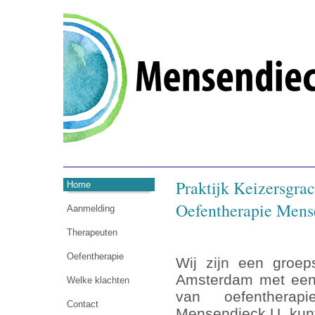
Praktijk Keizersgrac
Home
Oefentherapie Men
Aanmelding
Therapeuten
Oefentherapie
Wij zijn een groep
Amsterdam met een 
Welke klachten
van oefenthera
Contact
Mensendieck.U kun